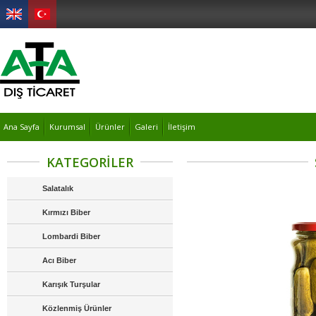
Ana Sayfa
Kurumsal
Ürünler
Galeri
İletişim
KATEGORİLER
Salatalık
Kırmızı Biber
Lombardi Biber
Acı Biber
Karışık Turşular
Közlenmiş Ürünler