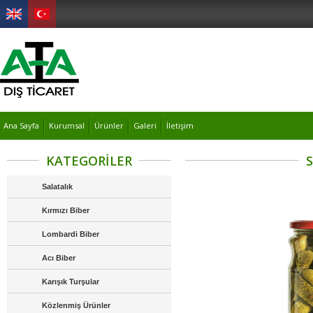
Ana Sayfa
Kurumsal
Ürünler
Galeri
İletişim
KATEGORİLER
Salatalık
Kırmızı Biber
Lombardi Biber
Acı Biber
Karışık Turşular
Közlenmiş Ürünler